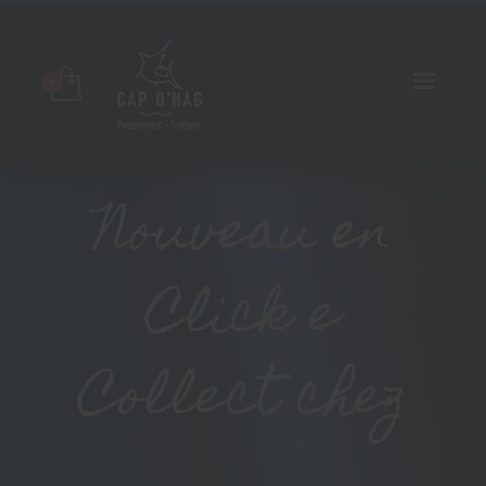
Nouveau en
Click e
Collect chez