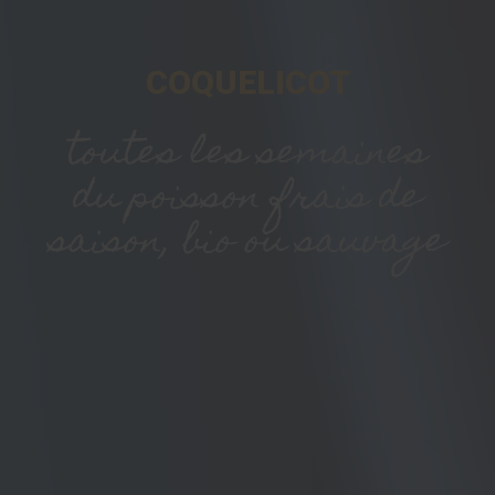
COQUELICOT
toutes les semaines
du poisson frais de
saison, bio ou sauvage